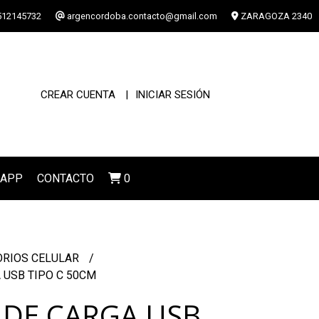
12145732
argencordoba.contacto@gmail.com
ZARAGOZA 2340
CREAR CUENTA
INICIAR SESIÓN
SAPP
CONTACTO
0
ORIOS CELULAR
 USB TIPO C 50CM
 DE CARGA USB