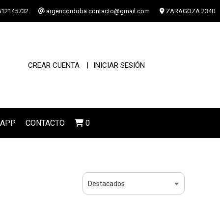
12145732
argencordoba.contacto@gmail.com
ZARAGOZA 2340
CREAR CUENTA
INICIAR SESIÓN
SAPP
CONTACTO
0