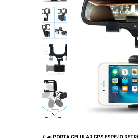
📱🚗
PORTA CELULAR GPS ESPEJO RETRO