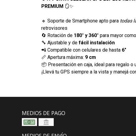
PREMIUM
🪞✨
🔹 Soporte de Smartphone apto para
todas l
retrovisores
🔄 Rotación de
180° y 360°
para mayor como
🔧 Ajustable y de
fácil instalación
📲 Compatible con celulares de hasta
6"
📏 Apertura máxima:
9 cm
📦 Presentación en caja, ideal para regalo o
¡Llevá tu GPS siempre a la vista y manejá c
MEDIOS DE PAGO
MEDIOS DE ENVÍO