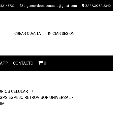
12145732
argencordoba.contacto@gmail.com
ZARAGOZA 2340
CREAR CUENTA
INICIAR SESIÓN
SAPP
CONTACTO
0
ORIOS CELULAR
GPS ESPEJO RETROVISOR UNIVERSAL -
UM