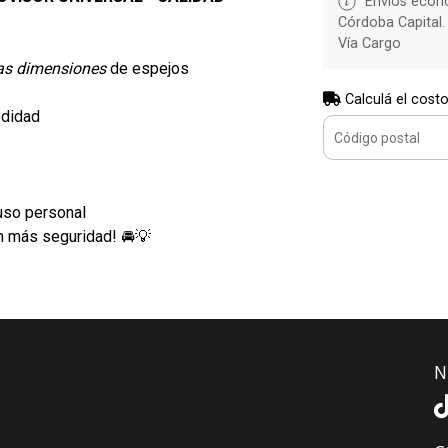
Envíos econó
Córdoba Capital.
Vía Cargo
as dimensiones
de espejos
Calculá el costo
didad
 uso personal
on más seguridad! 🚘💡
N