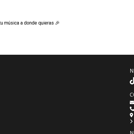
r tu música a donde quieras 🎉
N
C
N