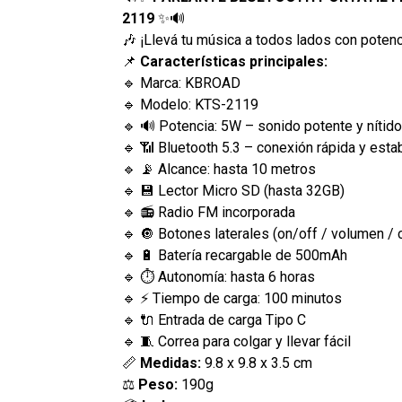
2119
✨🔊
🎶 ¡Llevá tu música a todos lados con potenci
📌
Características principales:
🔹 Marca: KBROAD
🔹 Modelo: KTS-2119
🔹 🔊 Potencia: 5W – sonido potente y nítido
🔹 📶 Bluetooth 5.3 – conexión rápida y esta
🔹 📡 Alcance: hasta 10 metros
🔹 💾 Lector Micro SD (hasta 32GB)
🔹 📻 Radio FM incorporada
🔹 🔘 Botones laterales (on/off / volumen /
🔹 🔋 Batería recargable de 500mAh
🔹 ⏱ Autonomía: hasta 6 horas
🔹 ⚡ Tiempo de carga: 100 minutos
🔹 🔌 Entrada de carga Tipo C
🔹 🧵 Correa para colgar y llevar fácil
📏
Medidas:
9.8 x 9.8 x 3.5 cm
⚖️
Peso:
190g