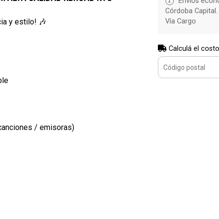
Envíos econó
Córdoba Capital.
a y estilo! 🎶
Vía Cargo
Calculá el costo
ble
 canciones / emisoras)