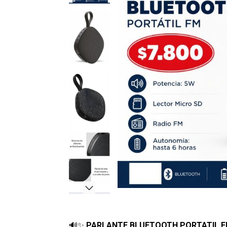
🔊✨
PARLANTE BLUETOOTH PORTATIL F