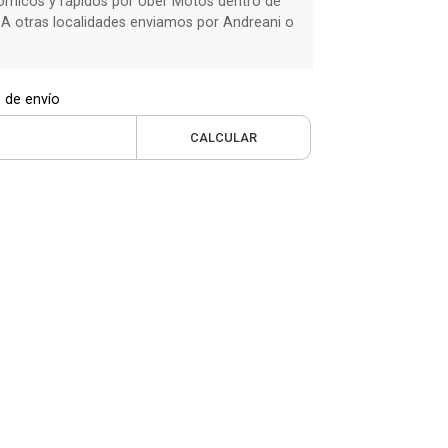
micos y rápidos por Uber Motos dentro de
 A otras localidades enviamos por Andreani o
 de envío
CALCULAR