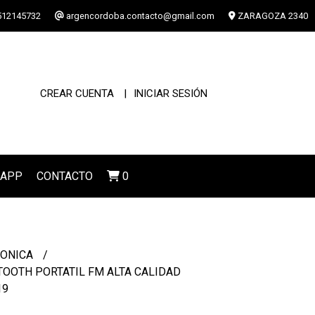
12145732
argencordoba.contacto@gmail.com
ZARAGOZA 2340
CREAR CUENTA
INICIAR SESIÓN
SAPP
CONTACTO
0
RONICA
OOTH PORTATIL FM ALTA CALIDAD
19