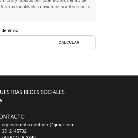
micos y rápidos por Uber Motos dentro de
 A otras localidades enviamos por Andreani o
 de envío
CALCULAR
UESTRAS REDES SOCIALES
ONTACTO
argencordoba.contacto@gmail.com
3512145732
ZARAGOZA 2340