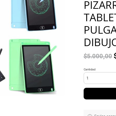
PIZAR
TABLE
PULGA
DIBUJ
$
$5.000,00
Cantidad