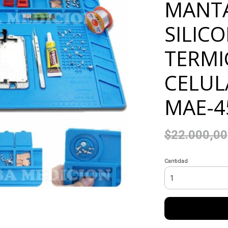
MANTA
SILIC
TERMI
CELUL
MAE-4
$22.000,00
Cantidad