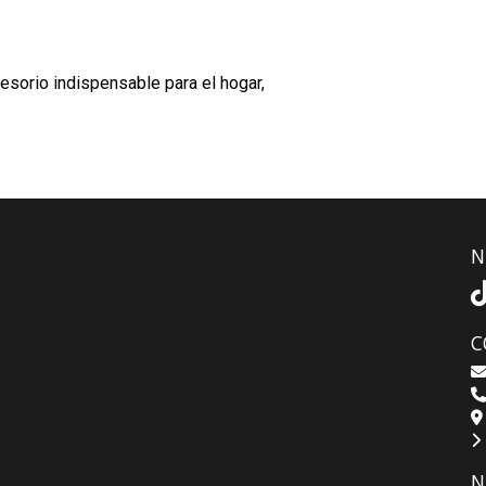
cesorio indispensable para el hogar,
N
C
N