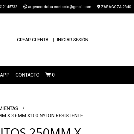
12145732
argencordoba.contacto@gmail.com
ZARAGOZA 2340
CREAR CUENTA
INICIAR SESIÓN
SAPP
CONTACTO
0
MIENTAS
M X 3.6MM X100 NYLON RESISTENTE
NTOS 250MM X