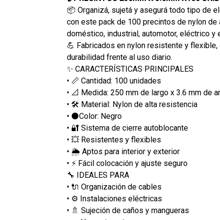
📦 Organizá, sujetá y asegurá todo tipo de 
con este pack de 100 precintos de nylon de a
doméstico, industrial, automotor, eléctrico y e
💪 Fabricados en nylon resistente y flexible,
durabilidad frente al uso diario.
✨ CARACTERÍSTICAS PRINCIPALES
• 📏 Cantidad: 100 unidades
• 📐 Medida: 250 mm de largo x 3.6 mm de a
• 🛠️ Material: Nylon de alta resistencia
• ⚫Color: Negro
• 🔐 Sistema de cierre autoblocante
• 💥 Resistentes y flexibles
• 🌦️ Aptos para interior y exterior
• ⚡ Fácil colocación y ajuste seguro
🔧 IDEALES PARA
• 🔌 Organización de cables
• ⚙️ Instalaciones eléctricas
• 🚿 Sujeción de caños y mangueras