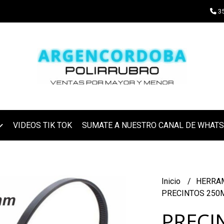
35
VIDEOS TIK TOK
SUMATE A NUESTRO CANAL DE WHAT
Inicio
HERRA
PRECINTOS 250M
PRECI