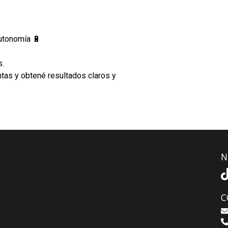
autonomía 🔋
s.
ntas y obtené resultados claros y
N
C