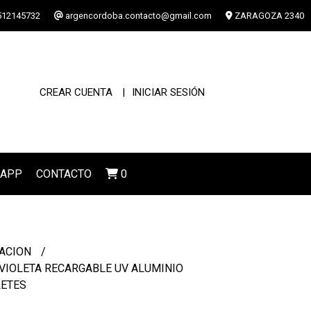
12145732
argencordoba.contacto@gmail.com
ZARAGOZA 2340
CREAR CUENTA
INICIAR SESIÓN
SAPP
CONTACTO
0
NACION
VIOLETA RECARGABLE UV ALUMINIO
LETES