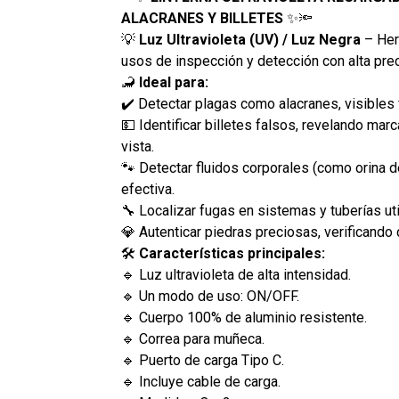
ALACRANES Y BILLETES
✨🔦
💡
Luz Ultravioleta (UV) / Luz Negra
– Her
usos de inspección y detección con alta prec
🦂
Ideal para:
✔️ Detectar plagas como alacranes, visibles 
💵 Identificar billetes falsos, revelando mar
vista.
🐾 Detectar fluidos corporales (como orina 
efectiva.
🔧 Localizar fugas en sistemas y tuberías ut
💎 Autenticar piedras preciosas, verificando 
🛠️
Características principales:
🔹 Luz ultravioleta de alta intensidad.
🔹 Un modo de uso: ON/OFF.
🔹 Cuerpo 100% de aluminio resistente.
🔹 Correa para muñeca.
🔹 Puerto de carga Tipo C.
🔹 Incluye cable de carga.